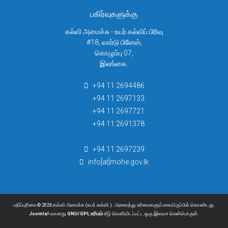
பகிர்வுகளுக்கு
கல்வி அமைச்சு - உயர் கல்விப் பிரிவு
#18, வார்டு பிளேஸ்,
கொழும்பு 07,
இலங்கை.
+94 11 2694486
+94 11 2697133
+94 11 2697721
+94 11 2691378
+94 11 2697239
info[at]mohe.gov.lk
பதிப்புரிமை © 2026 கல்வி அமைச்சு (உயர் கல்வி ). அனைத்து உரிமைகளும் கையிருப்பில் கொண்டது.
Joomla!
-வானது
GNU/GPL உரிமம்
கீழ் வெளியிடப்பட்ட ஒரு இலவச மென்பொருள்.