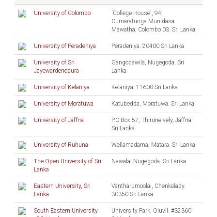
University of Colombo
'College House', 94,
Cumaratunga Munidasa
Mawatha, Colombo 03. Sri Lanka
University of Peradeniya
Peradeniya. 20400 Sri Lanka
University of Sri
Gangodawila, Nugegoda. Sri
Jayewardenepura
Lanka
University of Kelaniya
Kelaniya. 11600 Sri Lanka
University of Moratuwa
Katubedda, Moratuwa. Sri Lanka
University of Jaffna
P.O.Box 57, Thirunelvely, Jaffna.
Sri Lanka
University of Ruhuna
Wellamadama, Matara. Sri Lanka
The Open University of Sri
Nawala, Nugegoda. Sri Lanka
Lanka
Eastern University, Sri
Vantharumoolai, Chenkalady.
Lanka
30350 Sri Lanka
South Eastern University
University Park, Oluvil. #32360