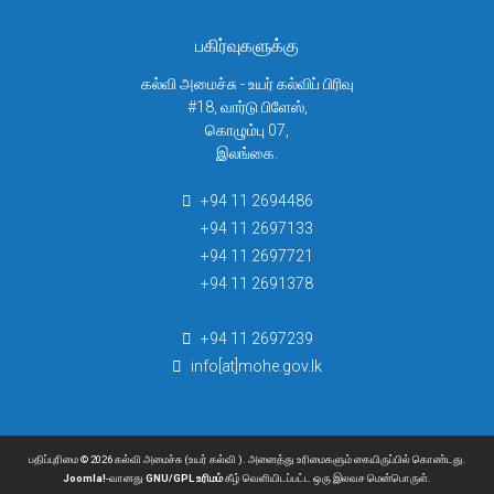
பகிர்வுகளுக்கு
கல்வி அமைச்சு - உயர் கல்விப் பிரிவு
#18, வார்டு பிளேஸ்,
கொழும்பு 07,
இலங்கை.
+94 11 2694486
+94 11 2697133
+94 11 2697721
+94 11 2691378
+94 11 2697239
info[at]mohe.gov.lk
பதிப்புரிமை © 2026 கல்வி அமைச்சு (உயர் கல்வி ). அனைத்து உரிமைகளும் கையிருப்பில் கொண்டது.
Joomla!
-வானது
GNU/GPL உரிமம்
கீழ் வெளியிடப்பட்ட ஒரு இலவச மென்பொருள்.