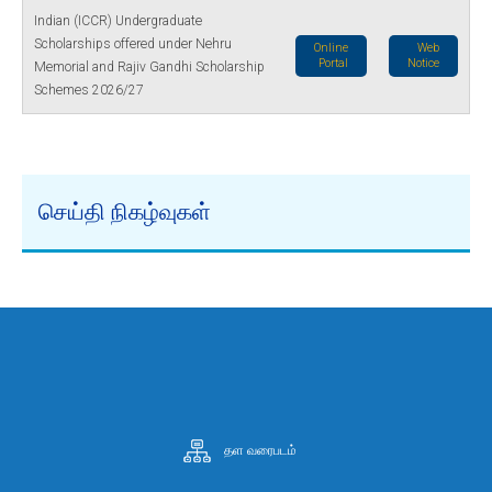
Indian (ICCR) Undergraduate
Scholarships offered under Nehru
Online
Web
Portal
Notice
Memorial and Rajiv Gandhi Scholarship
Schemes 2026/27
செய்தி நிகழ்வுகள்
தள வரைபடம்