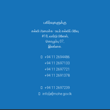
பகிர்வுகளுக்கு
கல்வி அமைச்சு - உயர் கல்விப் பிரிவு
#18, வார்டு பிளேஸ்,
கொழும்பு 07,
இலங்கை.
+94 11 2694486
+94 11 2697133
+94 11 2697721
+94 11 2691378
+94 11 2697239
info[at]mohe.gov.lk