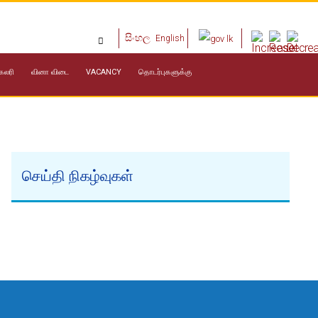
සිංහල
English
ேலரி
வினா விடை
VACANCY
தொடர்புகளுக்கு
செய்தி நிகழ்வுகள்