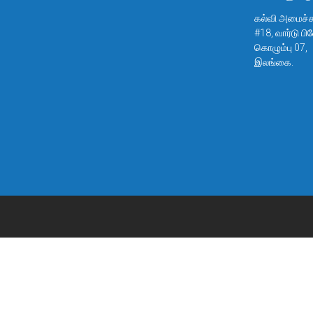
கல்வி அமைச்சு -
#18, வார்டு பி
கொழும்பு 07,
இலங்கை.