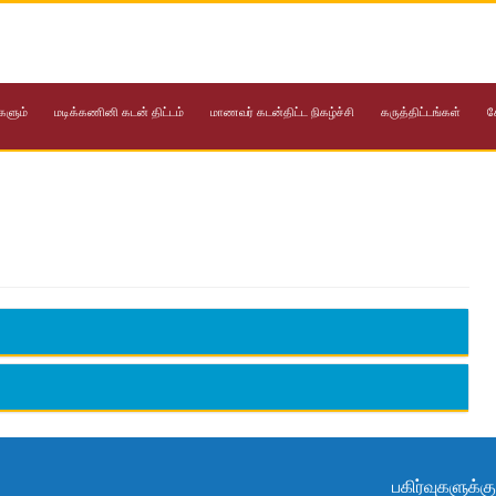
களும்
மடிக்கணினி கடன் திட்டம்
மாணவர் கடன்திட்ட நிகழ்ச்சி
கருத்திட்டங்கள்
க
பகிர்வுகளுக்கு