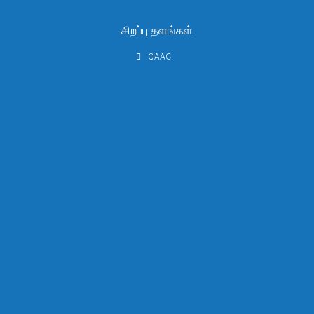
சிறப்பு தளங்கள்
செல்வி. எச்.ஏ.ஆர்.பி. பெர்னாண்டோ
QAAC
உதவிப் பணிப்பாளர் (திட்டமிடல்)
+94 112 674 769
+94 112 693 462
adpr[at]mohe.gov.lk
காலியிடம்
உதவிப் பணிப்பாளர் (திட்டமிடல்)
+94 112 674 769
+94 112 693 462