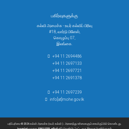
adpj[at]mohe.gov.lk
பகிர்வுகளுக்கு
கல்வி அமைச்சு - உயர் கல்விப் பிரிவு
#18, வார்டு பிளேஸ்,
கொழும்பு 07,
இலங்கை.
+94 11 2694486
+94 11 2697133
+94 11 2697721
+94 11 2691378
+94 11 2697239
info[at]mohe.gov.lk
பதிப்புரிமை © 2026 கல்வி அமைச்சு (உயர் கல்வி ). அனைத்து உரிமைகளும் கையிருப்பில் கொண்டது.
Joomla!
-வானது
GNU/GPL உரிமம்
கீழ் வெளியிடப்பட்ட ஒரு இலவச மென்பொருள்.