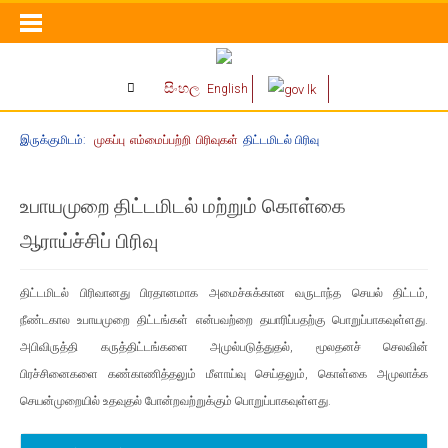
සිංහල
English
இருக்குமிடம்:
முகப்பு
எம்மைப்பற்றி
பிரிவுகள்
திட்டமிடல் பிரிவு
உபாயமுறை திட்டமிடல் மற்றும் கொள்கை
ஆராய்ச்சிப் பிரிவு
திட்டமிடல் பிரிவானது பிரதானமாக அமைச்சுக்கான வருடாந்த செயல் திட்டம்,
நீண்டகால உபாயமுறை திட்டங்கள் என்பவற்றை தயாரிப்பதற்கு பொறுப்பாகவுள்ளது.
அபிவிருத்தி கருத்திட்டங்களை அமுல்படுத்துதல், மூலதனச் செலவின்
பிரச்சினைகளை கண்காணித்தலும் மீளாய்வு செய்தலும், கொள்கை அமுலாக்க
செயன்முறையில் உதவுதல் போன்றவற்றுக்கும் பொறுப்பாகவுள்ளது.